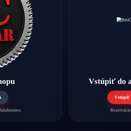
shopu
Vstúpiť do 
u
Vstúpiť
íslušenstvo.
Rezervácie,