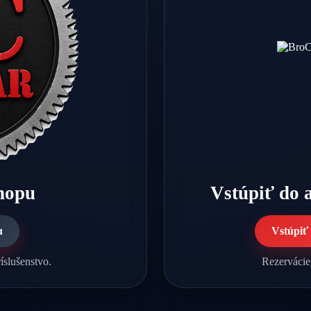
shopu
Vstúpiť do 
u
Vstúpiť
íslušenstvo.
Rezervácie,