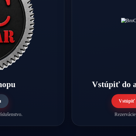
shopu
Vstúpiť do 
u
Vstúpiť
íslušenstvo.
Rezervácie,