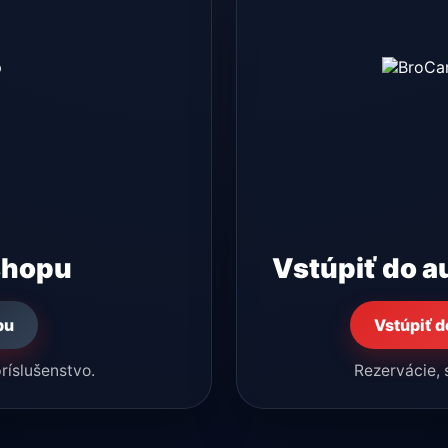
shopu
Vstúpiť do a
pu
Vstúpiť d
príslušenstvo.
Rezervácie, s